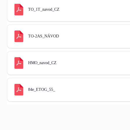
TO_1T_navod_CZ
TO-2AS_NÁVOD
HMO_navod_CZ
84e_ETOG_55_