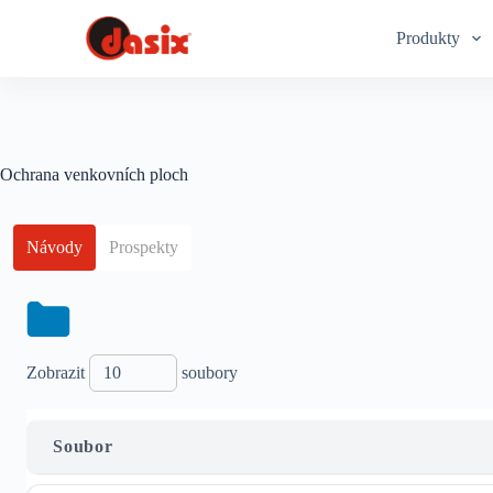
S
Produkty
k
i
p
t
o
c
o
Ochrana venkovních ploch
n
t
e
n
Návody
Prospekty
t
Zobrazit
soubory
Soubor