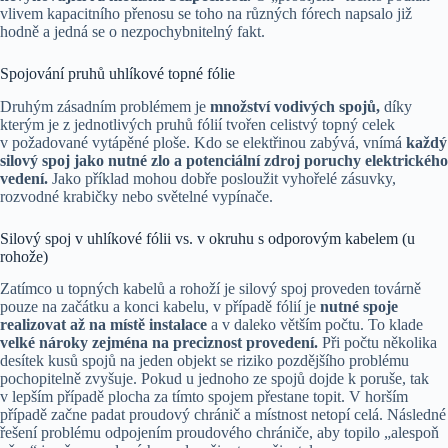
vlivem kapacitního přenosu se toho na různých fórech napsalo již
hodně a jedná se o nezpochybnitelný fakt.
Spojování pruhů uhlíkové topné fólie
Druhým zásadním problémem je
množství vodivých spojů,
díky
kterým je z jednotlivých pruhů fólií tvořen celistvý topný celek
v požadované vytápěné ploše. Kdo se elektřinou zabývá, vnímá
každý
silový spoj jako nutné zlo a potenciální zdroj poruchy elektrického
vedení.
Jako příklad mohou dobře posloužit vyhořelé zásuvky,
rozvodné krabičky nebo světelné vypínače.
Silový spoj v uhlíkové fólii vs. v okruhu s odporovým kabelem (u
rohože)
Zatímco u topných kabelů a rohoží je silový spoj proveden továrně
pouze na začátku a konci kabelu, v případě fólií je
nutné spoje
realizovat až na místě instalace
a v daleko větším počtu. To klade
velké nároky zejména na preciznost provedení.
Při počtu několika
desítek kusů spojů na jeden objekt se riziko pozdějšího problému
pochopitelně zvyšuje. Pokud u jednoho ze spojů dojde k poruše, tak
v lepším případě plocha za tímto spojem přestane topit. V horším
případě začne padat proudový chránič a místnost netopí celá. Následné
řešení problému odpojením proudového chrániče, aby topilo „alespoň