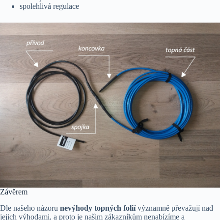
spolehlivá regulace
Závěrem
Dle našeho názoru
nevýhody topných folií
významně převažují nad
jejich výhodami, a proto je našim zákazníkům nenabízíme a