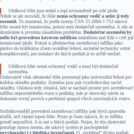
Uhlíkové fólie jsou tenké a topí rovnoměrně po celé ploše.
Nikde se ale neuvádí, že fólie
nemá ochranný vodič a nelze ji tedy
uzemnit.
To znamená, že podle normy ČSN 33 2000-7-753 taková
fólie nesmí být instalována, pokud není dodatečně uzemněna. A zde se
dostáváme k prvnímu zásadnímu problému.
Dodatečné uzemnění by
mělo být provedeno kovovou mřížkou
umístěnou nad fólií v celé její
instalované ploše. Pokud si představíme uzemňovací mřížku jako
pletivo do králíkárny (často uváděné řešení, nicméně technicky velmi
komplikované), pro instalaci do litých podlah je to určitě možné.
Uhlíková fólie nemá ochranný vodič a musí být dodatečně
uzemněna.
Dodavatelé však ultratenké fólie prezentují jako univerzální řešení pro
každou skladbu podlahy. Zejména jsou pak vyzdvihovány suché
skladby. Otázkou tedy zůstává, kde se nachází prostor pro uzemňovací
mřížku nepravidelného tvaru u podlahy, kde je obrovský nárok na
dokonale rovný povrch a perfektní spojení všech souvisejících vrstev.
Sofistikovanější provedení uzemňovací mřížky pak bývá zpravidla
dražší, než vlastní topná fólie. Praxe je často taková, že se mřížka
prostě nepoužívá. A to ani u litých podlah. Nejen, že tím zhotovitel
porušuje danou normu, ale takový systém je pochopitelně
nevyhovující i z hlediska bezpečnosti.
O „probíjení“ těchto podlah