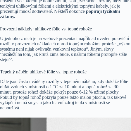
Poslední věcí kterou je dobré zmínit, jsou „zázračné“ rozdíly mezi ultra
tenkými uhlíkovými fóliemi a elektrickými topnými kabely, jak je
prezentují mnozí dodavatelé. Někteří dokonce
popírají fyzikální
zákony.
Provozní náklady: uhlíkové fólie vs. topné rohože
U jednoho z nich je na webové prezentaci například uveden poloviční
rozdíl v provozních nákladech oproti topným rohožím, protože „výkon
systému není nijak ovlivněn venkovní teplotou“. Jinými slovy,
‘nezáleží na tom, jak krutá zima bude, s našimi fóliemi protopíte stále
stejně’.
Tepelný náběh: uhlíkové fólie vs. topné rohože
Dále jsou často uváděny rozdíly v tepelném náběhu, kdy dokáže fólie
ohřát vzduch v místnosti o 1 °C za 10 minut a topná rohož za 30
minut, protože rohož dokáže pokrýt pouze 6-12 % užitné plochy.
Pokud by topná rohož pokryla pouze takto malou plochu, tak takové
vytápění nemá smysl a jako hlavní zdroj tepla v místnosti se
nepoužívá.