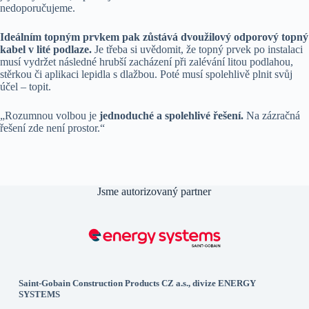
nedoporučujeme.
Ideálním topným prvkem pak zůstává dvoužilový odporový topný
kabel v lité podlaze.
Je třeba si uvědomit, že topný prvek po instalaci
musí vydržet následné hrubší zacházení při zalévání litou podlahou,
stěrkou či aplikaci lepidla s dlažbou. Poté musí spolehlivě plnit svůj
účel – topit.
„Rozumnou volbou je
jednoduché a spolehlivé řešení.
Na zázračná
řešení zde není prostor.“
Jsme autorizovaný partner
Saint-Gobain Construction Products CZ a.s., divize ENERGY
SYSTEMS