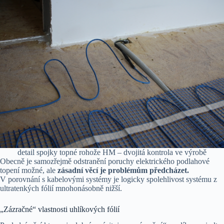
detail spojky topné rohože HM – dvojitá kontrola ve výrobě
Obecně je samozřejmě odstranění poruchy elektrického podlahové
topení možné, ale
zásadní věcí je problémům předcházet.
V porovnání s kabelovými systémy je logicky spolehlivost systému z
ultratenkých fólií mnohonásobně nižší.
„Zázračné“ vlastnosti uhlíkových fólií