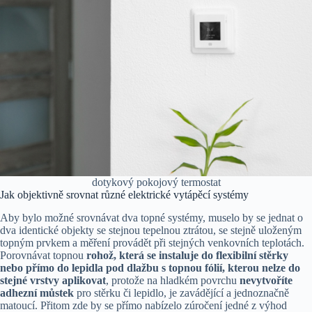
dotykový pokojový termostat
Jak objektivně srovnat různé elektrické vytápěcí systémy
Aby bylo možné srovnávat dva topné systémy, muselo by se jednat o
dva identické objekty se stejnou tepelnou ztrátou, se stejně uloženým
topným prvkem a měření provádět při stejných venkovních teplotách.
Porovnávat topnou
rohož, která se instaluje do flexibilní stěrky
nebo přímo do lepidla pod dlažbu s topnou fólií, kterou nelze do
stejné vrstvy aplikovat
, protože na hladkém povrchu
nevytvoříte
adhezní můstek
pro stěrku či lepidlo, je zavádějící a jednoznačně
matoucí. Přitom zde by se přímo nabízelo zúročení jedné z výhod