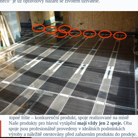
něco“ je už opravdový hazard se životem uživatele.
topné fólie – konkurenční produkt, spoje realizované na místě
Naše produkty pro hlavní vytápění
mají vždy jen 2 spoje.
Oba
spoje jsou profesionálně provedeny v ideálních podmínkách
výroby a náležitě otestovány před zařazením produktu do prodeje.