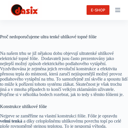
S
E-SHOP
k
i
p
t
o
c
Proč nedoporučujeme ultra tenké uhlíkové topné fólie
o
n
t
Na našem trhu se již nějakou dobu objevují ultratenké uhlíkové
e
elektrické topné fólie. Dodavateli jsou často prezentovány jako
n
nejlepší možný způsob elektrického podlahového vytápění.
t
Vyzdvihována je zejména jejich revoluční konstrukce a efektivita
přenosu tepla do místnosti, která zaručí nejúspornější možný provoz
podlahového vytápění na trhu. To samozřejmě zní skvěle a spoustu lidí
to může k pořízení tohoto systému zlákat. Skutečnost je však trochu
jiná a v mnoha případech to končí velkým zklamáním uživatele.
Pojďme si v několika bodech rozebrat, jak to tedy s těmito fóliemi je.
Konstrukce uhlíkové fólie
Nejprve se zaměříme na vlastní konstrukci fólie. Fólie je opravdu
velmi tenká
a díky celoplošnému uhlíkovému povrchu topí po celé
ploše rovnoměrně stejnou teplotou. To je nesporná výhoda.