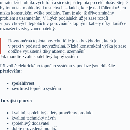
ultratenkých uhlíkových fólií a sice stejná teplota po celé ploše. Stejně
by tomu tak mohlo být i u suchých skladeb, kde je nad fóliemi už jen
nízká konstrukční výška podlahy. Tam je ale již dříve zmíněný
problém s uzemněním. V litých podlahách už je zase rozdíl
v povrchových teplotách v porovnání s topnými kabely díky tloušťce
roznášecí vrstvy zanedbatelný.
Rovnoměrná teplota povrchu fólie je tedy výhodou, která je
v praxi v podstatě nevyužitelná. Nízká konstrukční výška je zase
obtížně využitelná díky absenci uzemnění.
Jak moudře zvolit spolehlivý topný systém
Při volbě elektrického topného systému v podlaze jsou důležité
především:
spolehlivost
životnost
topného systému
To zajistí pouze:
kvalitní, spolehlivý a léty prověřený produkt
kvalitní technický návrh
spolehlivý dodavatel
dobře provedená montáž