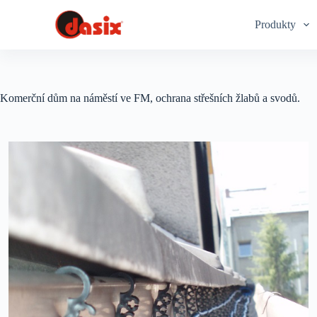
S
Produkty
k
i
p
t
o
c
Komerční dům na náměstí ve FM, ochrana střešních žlabů a svodů.
o
n
t
e
n
t