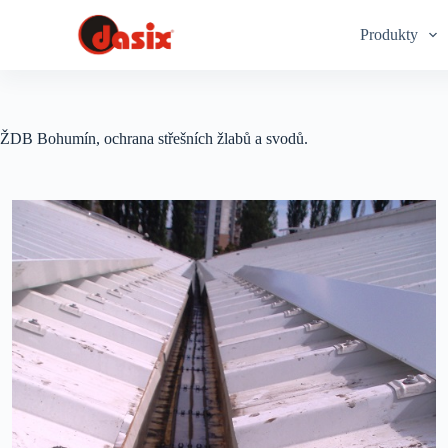
S
Produkty
k
i
p
t
o
c
ŽDB Bohumín, ochrana střešních žlabů a svodů.
o
n
t
e
n
t